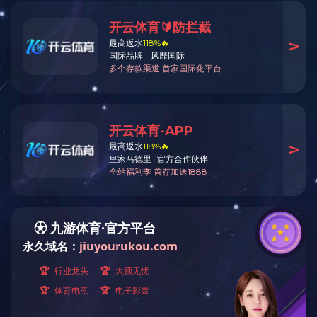
大容量注射剂玻瓶产品
大容量注射剂塑瓶产品
大容量注射剂软袋产品
小容量注射剂产品
销售二公司
二甲双胍类（降糖类）
OTC类
其他类
新特药公司
外贸部
新药推广