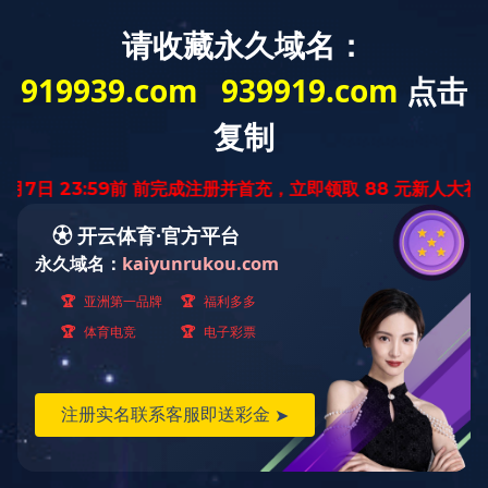
网站首页
乐动体育·LD(中
乐动体育·LD(中
新闻中心
国)官方网站
国)官方网站
网站首页
>
乐动体育·LD
天成产品中心
PRODUCT
销售一公司
序