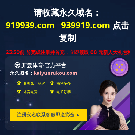
网站首页
乐动体育·LD(中
乐动体育·LD(中
新闻中心
国)官方网站
国)官方网站
网站首页
>
乐动体育·LD
天成产品中心
PRODUCT
销售一公司